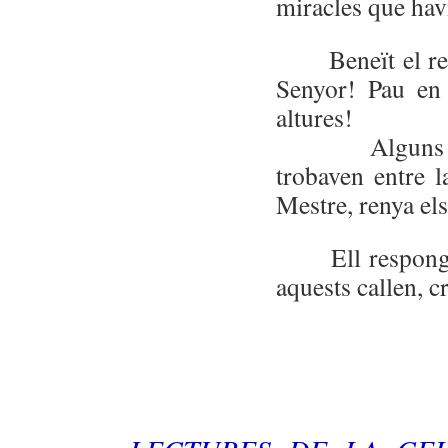
miracles que havi
Beneït el rei,
Senyor! Pau en 
altures!
Alguns dels
trobaven entre l
Mestre, renya els
Ell respongué:
aquests callen, c