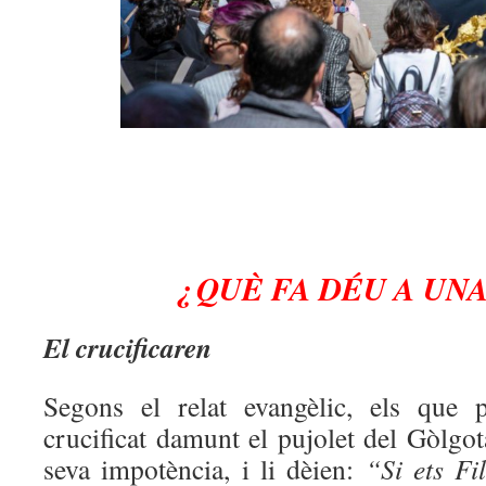
¿ QUÈ FA DÉU A UN
El crucificaren
Segons el relat evangèlic, els que 
crucificat damunt el pujolet del Gòlgota
seva impotència, i li dèien:
“Si ets Fi