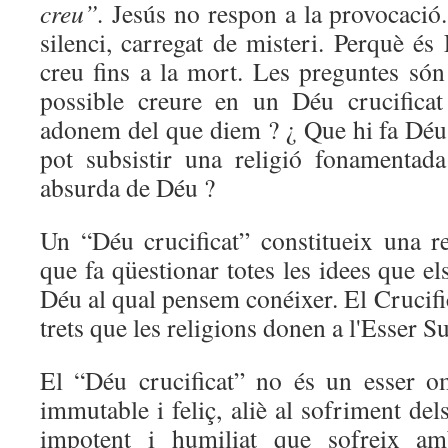
creu”.
Jesús no respon a la provocació.
silenci, carregat de misteri. Perquè és 
creu fins a la mort. Les preguntes són
possible creure en un Déu crucifica
adonem del que diem ? ¿ Que hi fa Déu
pot subsistir una religió fonamentad
absurda de Déu ?
Un “Déu crucificat” constitueix una r
que fa qüestionar totes les idees que 
Déu al qual pensem conéixer. El Crucifica
trets que les religions donen a l'Esser 
El “Déu crucificat” no és un esser o
immutable i feliç, aliè al sofriment d
impotent i humiliat que sofreix amb