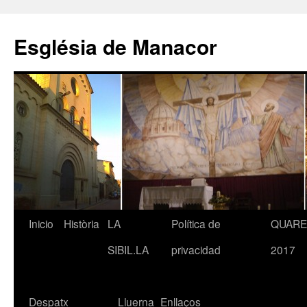
Saltar
al
Església de Manacor
contenido
Inicio
Història
LA
Política de
QUAR
SIBIL.LA
privacidad
2017
Despatx
Lluerna
Enllaços