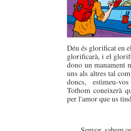
Déu és glorificat en 
glorificarà, i el glor
dono un manament no
uns als altres tal com
doncs, estimeu-vos
Tothom coneixerà q
per l'amor que us tind
Senyor, sabem q