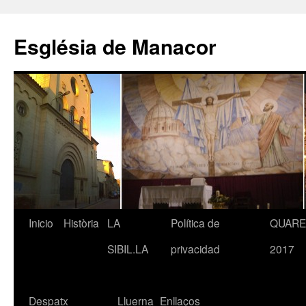
Saltar
al
Església de Manacor
contenido
Inicio
Història
LA
Política de
QUAR
SIBIL.LA
privacidad
2017
Despatx
Lluerna
Enllaços