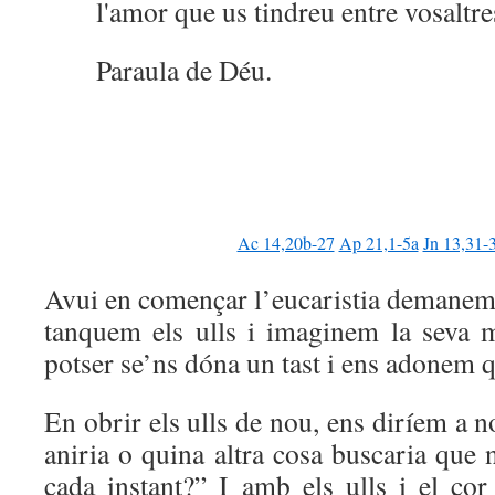
l'amor que us tindreu entre vosaltre
Paraula de Déu.
Ac 14,20b-27
Ap 21,1-5a
Jn 13,31-
Avui en començar l’eucaristia demanem 
tanquem els ulls i imaginem la seva m
potser se’ns dóna un tast i ens adonem q
En obrir els ulls de nou, ens diríem a n
aniria o quina altra cosa buscaria que 
cada instant?” I amb els ulls i el cor