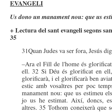
EVANGELI
Us dono un manament nou: que us estim
+ Lectura del sant evangeli segons sa
35
31Quan Judes va ser fora, Jesús di
–Ara el Fill de l'home és glorificat
ell. 32 Si Déu és glorificat en el
glorificarà, i el glorificarà ben avi
estic amb vosaltres per poc tem
manament nou: que us estimeu els 
jo us he estimat. Així, doncs, e
altres. 35 Tothom coneixerà que 