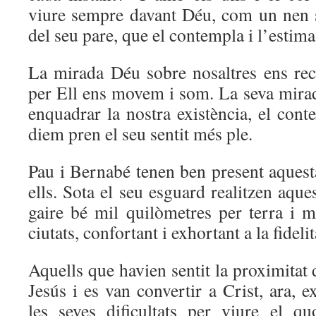
viure sempre davant Déu, com un nen s
del seu pare, que el contempla i l’estima
La mirada Déu sobre nosaltres ens re
per Ell ens movem i som. La seva mirad
enquadrar la nostra existència, el cont
diem pren el seu sentit més ple.
Pau i Bernabé tenen ben present aques
ells. Sota el seu esguard realitzen aque
gaire bé mil quilòmetres per terra i ma
ciutats, confortant i exhortant a la fidelit
Aquells que havien sentit la proximitat
Jesús i es van convertir a Crist, ara, e
les seves dificultats per viure el q