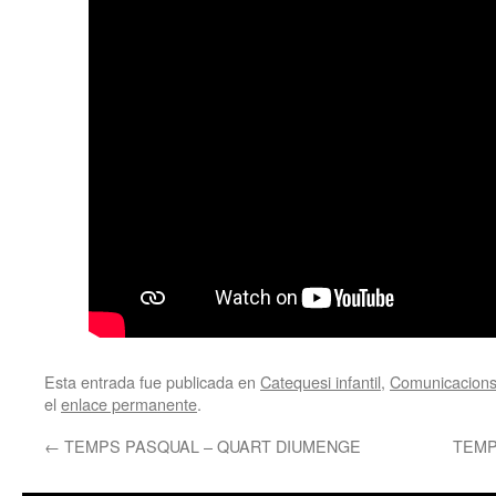
Esta entrada fue publicada en
Catequesi infantil
,
Comunicacions
el
enlace permanente
.
←
TEMPS PASQUAL – QUART DIUMENGE
TEMP