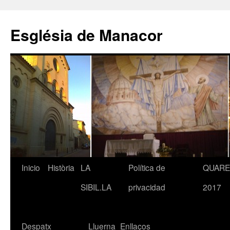
Saltar
al
Església de Manacor
contenido
Inicio
Història
LA
Política de
QUAR
SIBIL.LA
privacidad
2017
Despatx
Lluerna
Enllaços