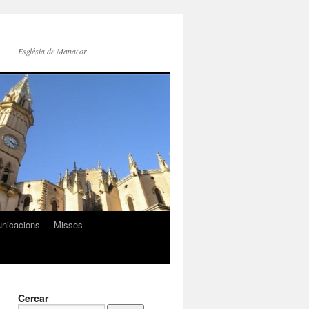
Església de Manacor
nicacions
Misses
Cercar