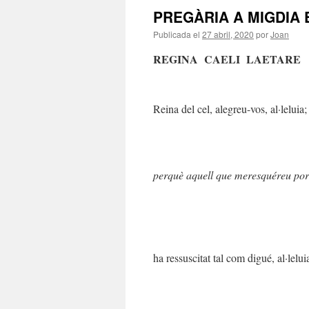
PREGÀRIA A MIGDIA 
Publicada el
27 abril, 2020
por
Joan
REGINA CAELI LAETARE
Reina del cel, alegreu-vos, al·leluia;
perquè aquell que meresquéreu porta
ha ressuscitat tal com digué, al·lelui