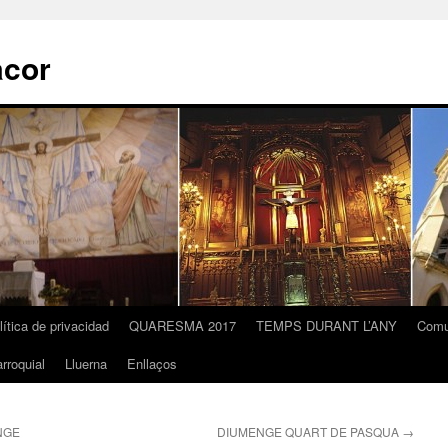
acor
lítica de privacidad
QUARESMA 2017
TEMPS DURANT L’ANY
Comu
rroquial
Lluerna
Enllaços
NGE
DIUMENGE QUART DE PASQUA
→