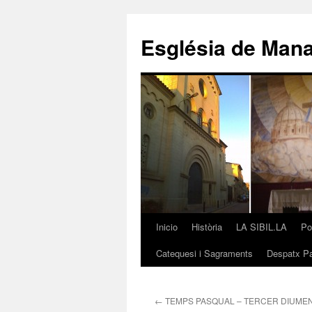
Saltar
al
Església de Man
contenido
Inicio
Història
LA SIBIL.LA
Po
Catequesi i Sagraments
Despatx Pa
←
TEMPS PASQUAL – TERCER DIUME