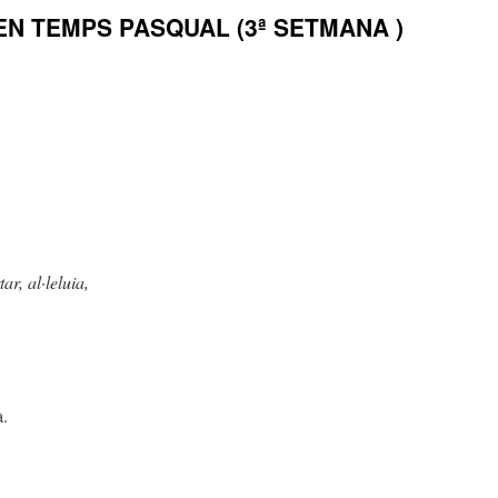
EN TEMPS PASQUAL (3ª SETMANA )
r, al·leluia,
a.