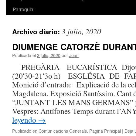
Parroquial
3 julio, 2020
Archivo diario:
DIUMENGE CATORZÈ DURANT 
Publicada el
3 julio, 2020
por
Joan
PREGÀRIA EUCARÍSTICA Dijous,
(20'30-21'3o h) ESGLÉSIA DE
Monició d’entrada: Explicació de la ce
Magdalena. Exposició Santíssim. Cant d
“JUNTANT LES MANS GERMANS” pàg
Vespres: Antífones Temps durant l’AN
leyendo
→
Publicado en
Comunicacions Generals
,
Pagina Principal
|
Deja 