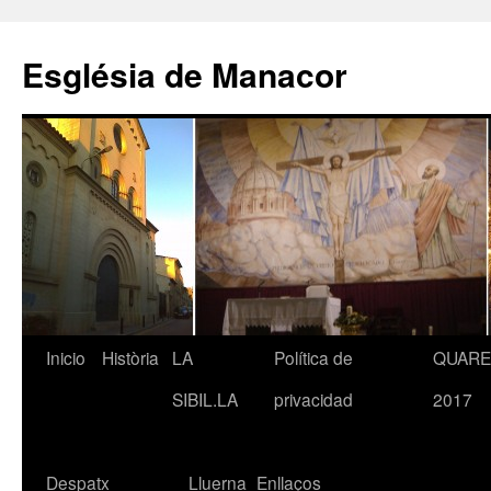
Saltar
al
Església de Manacor
contenido
Inicio
Història
LA
Política de
QUAR
SIBIL.LA
privacidad
2017
Despatx
Lluerna
Enllaços