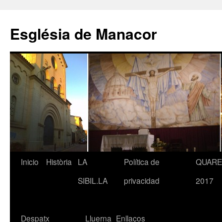
Saltar
al
Església de Manacor
contenido
Inicio
Història
LA
Política de
QUAR
SIBIL.LA
privacidad
2017
Despatx
Lluerna
Enllaços