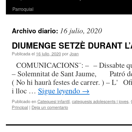
Parroquial
16 julio, 2020
Archivo diario:
DIUMENGE SETZÈ DURANT L’A
Publicada el
16 julio, 2020
por
Joan
COMUNICACIONS¨: – – Dissabte que ve
– Solemnitat de Sant Jaume, Patró de 
( No hi haurà festes de carrer. ) – L' Ofi
i lloc …
Sigue leyendo
→
Publicado en
Catequesi infantil
,
catequesis adolescents i joves
,
Principal
|
Deja un comentario