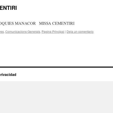
ENTIRI
ROQUIES MANACOR MISSA CEMENTIRI
ves
,
Comunicacions Generals
,
Pagina Principal
|
Deja un comentario
privacidad