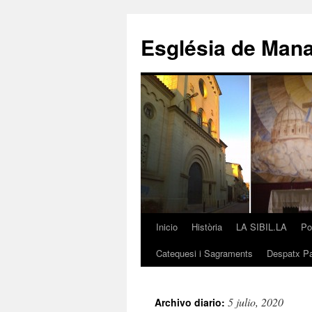
Saltar
al
Església de Man
contenido
Inicio
Història
LA SIBIL.LA
Po
Catequesi i Sagraments
Despatx Pa
5 julio, 2020
Archivo diario: