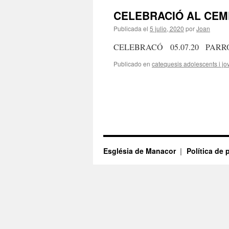
CELEBRACIÓ AL CEM
Publicada el
5 julio, 2020
por
Joan
CELEBRACÓ 05.07.20 PAR
Publicado en
catequesis adolescents i jo
Església de Manacor
Política de 