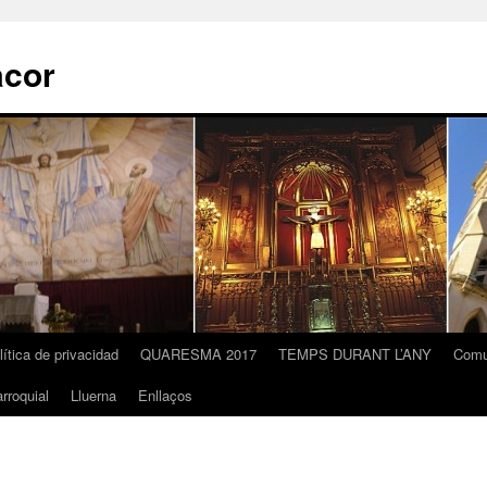
acor
lítica de privacidad
QUARESMA 2017
TEMPS DURANT L’ANY
Comu
rroquial
Lluerna
Enllaços