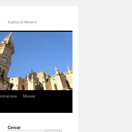
Església de Manacor
nicacions
Misses
Cercar