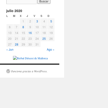
julio 2020
L
M
X
J
V
S
D
1
2
3
4
5
6
7
8
9
10
11
12
13
14
15
16
17
18
19
20
21
22
23
24
25
26
27
28
29
30
31
« Jun
Ago »
Funciona gracias a WordPress.