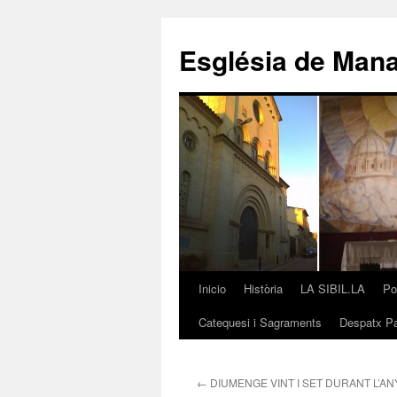
Saltar
al
Església de Man
contenido
Inicio
Història
LA SIBIL.LA
Po
Catequesi i Sagraments
Despatx Pa
←
DIUMENGE VINT I SET DURANT L’AN