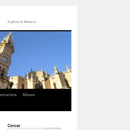
Església de Manacor
nicacions
Misses
Cercar