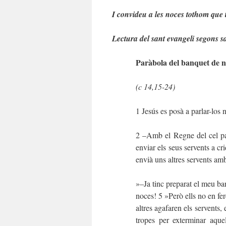
I convideu a les noces tothom que 
Lectura del sant evangeli segons 
Paràbola del banquet de n
(
c 14
,15-24)
1 Jesús es posà a parlar-los
2 –Amb el Regne del cel pa
enviar els seus servents a cr
envià uns altres servents am
»–Ja tinc preparat el meu banq
noces! 5 »Però ells no en fere
altres agafaren els servents, 
tropes per exterminar aquel