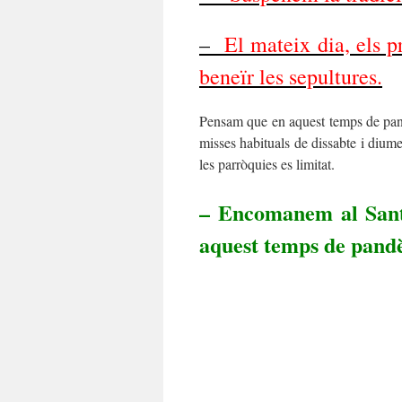
–
El mateix dia, els pr
beneïr les sepultures.
Pensam que en aquest temps de pandè
misses habituals de dissabte i dium
les parròquies es limitat.
– Encomanem al Sant
aquest temps de pand