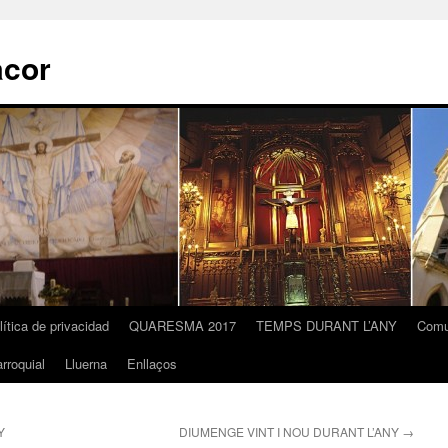
acor
lítica de privacidad
QUARESMA 2017
TEMPS DURANT L’ANY
Comu
rroquial
Lluerna
Enllaços
Y
DIUMENGE VINT I NOU DURANT L’ANY
→