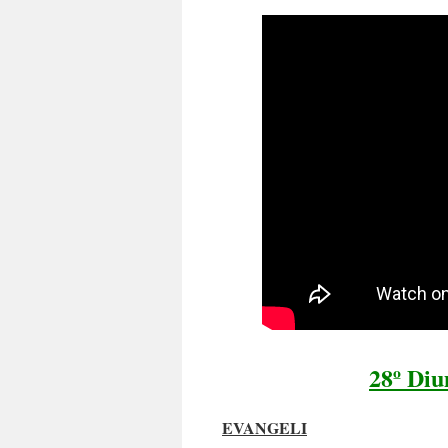
28º Diu
EVANGELI