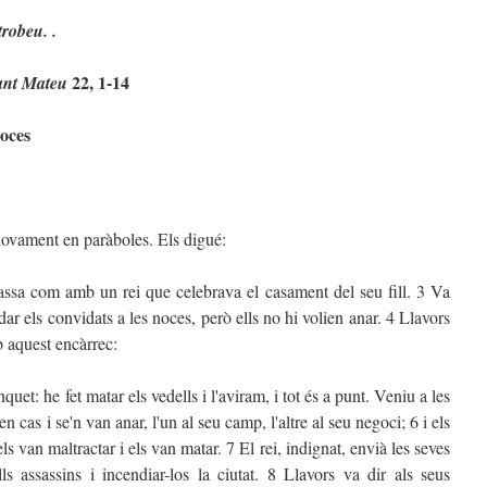
trobeu. .
22, 1-14
sant Mateu
oces
 novament en paràboles. Els digué:
ssa com amb un rei que celebrava el casament del seu fill. 3 Va
idar els convidats a les noces, però ells no hi volien anar. 4 Llavors
b aquest encàrrec:
uet: he fet matar els vedells i l'aviram, i tot és a punt. Veniu a les
n cas i se'n van anar, l'un al seu camp, l'altre al seu negoci; 6 i els
els van maltractar i els van matar. 7 El rei, indignat, envià les seves
ls assassins i incendiar-los la ciutat. 8 Llavors va dir als seus