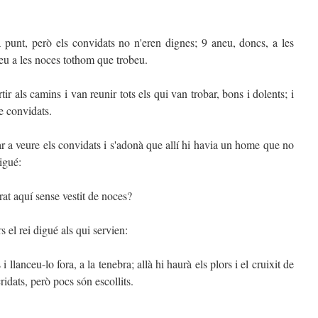
punt, però els convidats no n'eren dignes; 9 aneu, doncs, a les
deu a les noces tothom que trobeu.
ir als camins i van reunir tots els qui van trobar, bons i dolents; i
e convidats.
ar a veure els convidats i s'adonà que allí hi havia un home que no
digué:
at aquí sense vestit de noces?
s el rei digué als qui servien:
llanceu-lo fora, a la tenebra; allà hi haurà els plors i el cruixit de
idats, però pocs són escollits.