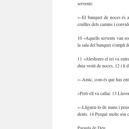
servents:
»–El banquet de noces és a 
cruïlles dels camins i convi
10 »Aquells servents van sort
la sala del banquet s'omplí d
11 »Aleshores el rei va entr
duia vestit de noces, 12 i li 
»–Amic, com és que has entr
»Però ell va callar. 13 Llavor
»–Lligueu-lo de mans i peus i 
dents. 14 Perquè molts són cr
Paraula de Déu.