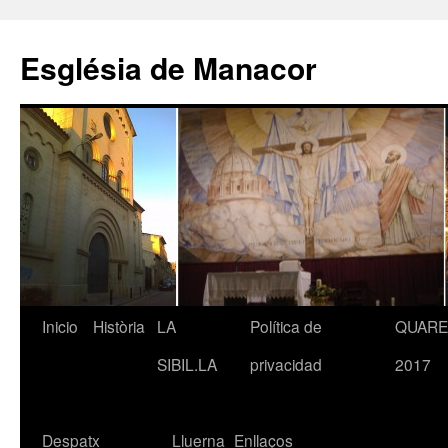
Saltar
al
Església de Manacor
contenido
Inicio
Història
LA
Política de
QUAR
SIBIL.LA
privacidad
2017
Despatx
Lluerna
Enllaços