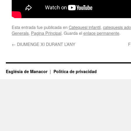
Esta entrada fue publicada en
Catequesi infantil
,
catequesis adol
Generals
,
Pagina Principal
. Guarda el
enlace permanente
.
←
DIUMENGE XI DURANT L’ANY
F
Església de Manacor
Política de privacidad