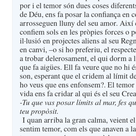
por i el temor són dues coses diferent
de Déu, ens fa posar la confiança en 
arrosseguen lluny del seu amor. Així
confiem sols en les pròpies forces o 
il·lusió en projectes aliens al seu Reg
en canvi, –o si ho preferiu, el respect
a trobar delerosament, el qui dorm a l
que fa aigües. Ell fa veure que no hi és
son, esperant que el cridem al límit d
ho veus que ens enfonsem?. El temor a
vida ens fa cridar al qui és el seu Cre
-Tu que vas posar límits al mar, fes qu
teu propòsit.
I quan arriba la gran calma, veient e
sentim temor, com els que anaven a la