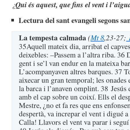
Qui és aquest, que fins el vent i l’aig
¿
Lectura del sant evangeli segons sa
La tempesta calmada
(
Mt 8
,23-27;
35Aquell mateix dia, arribat el capves
deixebles: –Passem a l’altra riba. 36 
gent i se’l van endur en la mateixa ba
L’acompanyaven altres barques. 37 To
aixecar un gran temporal; les onades 
la barca i l’anaven omplint. 38 Jesús
amb el cap sobre un coixí. Ells el desp
Mestre, ¿no et fa res que ens enfonse
despertà, va increpar el vent i digué a
Calla! Llavors el vent va parar i segu