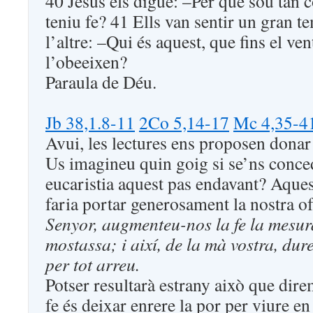
40 Jesús els digué: –Per què sou tan 
teniu fe? 41 Ells van sentir un gran te
l’altre: –Qui és aquest, que fins el ven
l’obeeixen?
Paraula de Déu.
Jb 38,1.8-11
2Co 5,14-17
Mc 4,35-4
Avui, les lectures ens proposen donar 
Us imagineu quin goig si se’ns conce
eucaristia aquest pas endavant? Aque
faria portar generosament la nostra of
Senyor, augmenteu-nos la fe la mesur
mostassa; i així, de la mà vostra, dur
per tot arreu.
Potser resultarà estrany això que dire
fe és deixar enrere la por per viure e