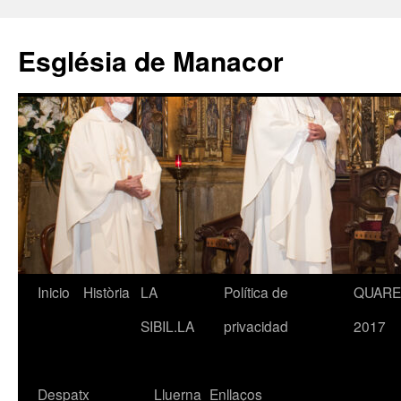
Saltar
al
Església de Manacor
contenido
Inicio
Història
LA
Política de
QUAR
SIBIL.LA
privacidad
2017
Despatx
Lluerna
Enllaços