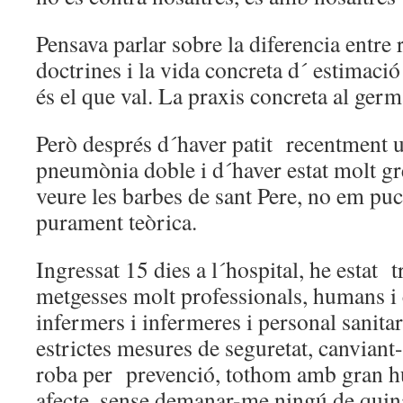
Pensava parlar sobre la diferencia entre 
doctrines i la vida concreta d´ estimaci
és el que val. La praxis concreta al germà
Però després d´haver patit recentment 
pneumònia doble i d´haver estat molt gre
veure les barbes de sant Pere, no em puc
purament teòrica.
Ingressat 15 dies a l´hospital, he estat t
metgesses molt professionals, humans i
infermers i infermeres i personal sanitar
estrictes mesures de seguretat, canviant
roba per prevenció, tothom amb gran hu
afecte, sense demanar-me ningú de quina