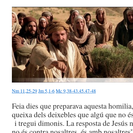
Nm 11,25-29
Jm 5,1-6
Mc 9,38-43.45.47-48
Feia dies que preparava aquesta homilia, 
queixa dels deixebles que algú que no és
i tregui dimonis. La resposta de Jesús n
no és contra nosaltres, és amb nosaltres”