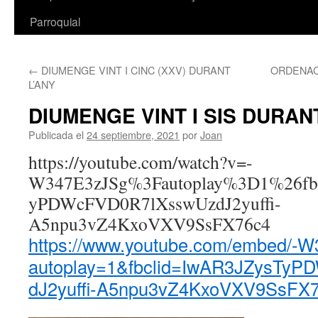
Parroquial
←
DIUMENGE VINT I CINC (XXV) DURANT
ORDENAC
L’ANY
DIUMENGE VINT I SIS DURANT
Publicada el
24 septiembre, 2021
por
Joan
https://youtube.com/watch?v=-
W347E3zJSg%3Fautoplay%3D1%26fb
yPDWcFVD0R7lXsswUzdJ2yuffi-
A5npu3vZ4KxoVXV9SsFX76c4
https://www.youtube.com/embed/-
autoplay=1&fbclid=IwAR3JZysTy
dJ2yuffi-A5npu3vZ4KxoVXV9SsFX