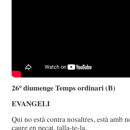
26º diumenge Temps ordinari (B)
EVANGELI
Qui no està contra nosaltres, està amb no
caure en pecat, talla-te-la.