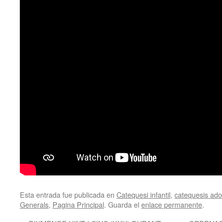
Esta entrada fue publicada en
Catequesi infantil
,
catequesis adol
Generals
,
Pagina Principal
. Guarda el
enlace permanente
.