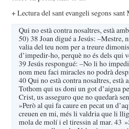
+ Lectura del sant evangeli segons san
Qui no està contra nosaltres, està amb
50) 38 Joan digué a Jesús: –Mestre, n
valia del teu nom per a treure dimoni
d’impedir-ho, perquè no és dels qui 
39 Jesús respongué: –No li ho imped
nom meu faci miracles no podrà despr
40 Qui no està contra nosaltres, està 
Tothom qui us doni un got d’aigua pel
Crist, us asseguro que no quedarà se
»Però al qui fa caure en pecat un d’aq
creuen en mi, més li valdria que li lli
mola de molí i el tiressin al mar. 43 »