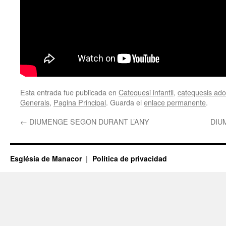
Esta entrada fue publicada en
Catequesi infantil
,
catequesis adol
Generals
,
Pagina Principal
. Guarda el
enlace permanente
.
←
DIUMENGE SEGON DURANT L’ANY
DIU
Església de Manacor
Política de privacidad