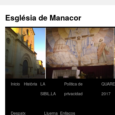
Saltar
al
Església de Manacor
contenido
Inicio
Història
LA
Política de
QUAR
SIBIL.LA
privacidad
2017
Despatx
Lluerna
Enllaços