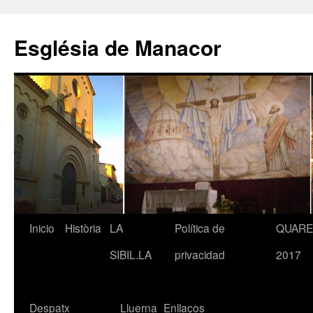
Saltar
al
Església de Manacor
contenido
Inicio
Història
LA
Política de
QUAR
SIBIL.LA
privacidad
2017
Despatx
Lluerna
Enllaços