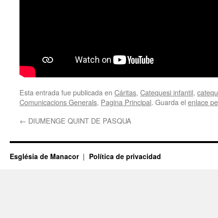
Esta entrada fue publicada en
Cáritas
,
Catequesi infantil
,
catequ
Comunicacions Generals
,
Pagina Principal
. Guarda el
enlace p
←
DIUMENGE QUINT DE PASQUA
Església de Manacor
Política de privacidad