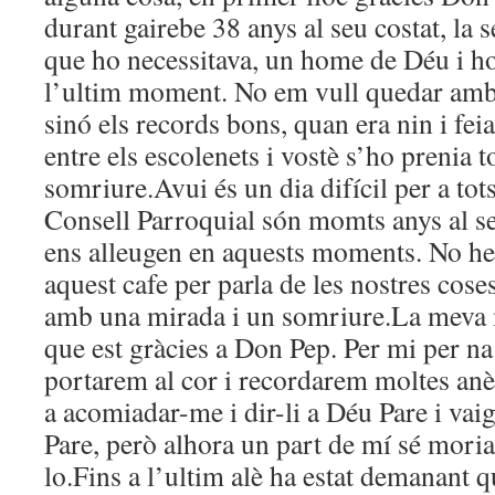
durant gairebe 38 anys al seu costat, la s
que ho necessitava, un home de Déu i ho
l’ultim moment. No em vull quedar amb 
sinó els records bons, quan era nin i fei
entre els escolenets i vostè s’ho prenia t
somriure.Avui és un dia difícil per a tot
Consell Parroquial són momts anys al seu
ens alleugen en aquests moments. No h
aquest cafe per parla de les nostres cose
amb una mirada i un somriure.La meva m
que est gràcies a Don Pep. Per mi per na
portarem al cor i recordarem moltes anè
a acomiadar-me i dir-li a Déu Pare i vai
Pare, però alhora un part de mí sé moria i
lo.Fins a l’ultim alè ha estat demanant q