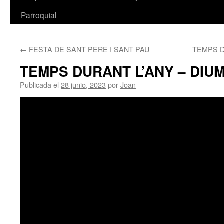
Parroquial
←
FESTA DE SANT PERE I SANT PAU
TEMPS D
TEMPS DURANT L’ANY – DIUM
Publicada el
28 junio, 2023
por
Joan