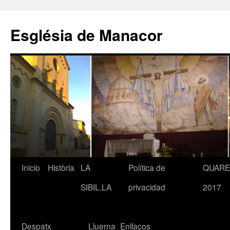
Saltar
al
Església de Manacor
contenido
Inicio
Història
LA
Política de
QUAR
SIBIL.LA
privacidad
2017
Despatx
Lluerna
Enllaços