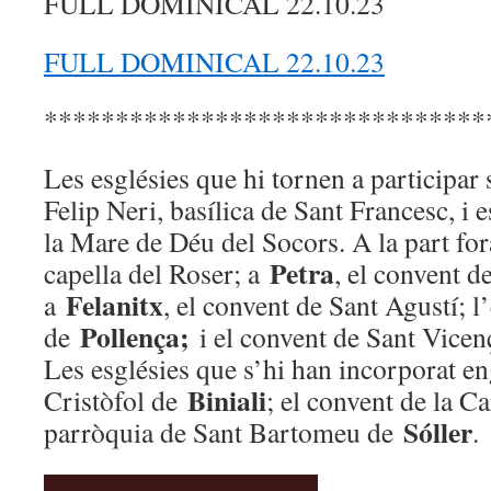
FULL DOMINICAL 22.10.23
FULL DOMINICAL 22.10.23
*******************************
Les esglésies que hi tornen a participar
Felip Neri, basílica de Sant Francesc, i 
la Mare de Déu del Socors. A la part fo
Petra
capella del Roser; a
, el convent d
Felanitx
a
, el convent de Sant Agustí; l
Pollença;
de
i el convent de Sant Vicen
Les esglésies que s’hi han incorporat e
Biniali
Cristòfol de
; el convent de la C
Sóller
parròquia de Sant Bartomeu de
.