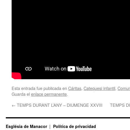
Esta entrada fue publicada en
Cáritas
,
Catequesi infantil
,
Comun
Guarda el
enlace permanente
.
←
TEMPS DURANT L’ANY – DIUMENGE XXVIII
TEMPS D
Església de Manacor
Política de privacidad