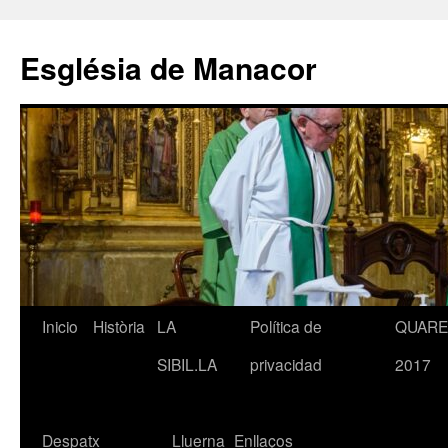
Saltar
al
Església de Manacor
contenido
Inicio
Història
LA
Política de
QUAR
SIBIL.LA
privacidad
2017
Despatx
Lluerna
Enllaços