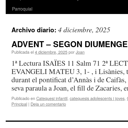
Parroquial
4 diciembre, 2025
Archivo diario:
ADVENT – SEGON DIUMENGE
Publicada el
4 diciembre, 2025
por
Joan
1ª Lectura ISAÏES 11 Salm 71 2ª LE
EVANGELI MATEU 3, 1- , i Lisànies, te
durant el pontificat d’Annàs i de Caifàs
seva paraula a Joan, el fill de Zacaries,
Publicado en
Catequesi infantil
,
catequesis adolescents i joves
,
Principal
|
Deja un comentario