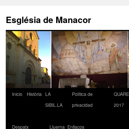
Saltar
al
Església de Manacor
contenido
Inicio
Història
LA
Política de
QUAR
SIBIL.LA
privacidad
2017
Despatx
Lluerna
Enllaços