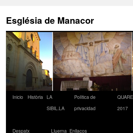
Saltar
al
Església de Manacor
contenido
Inicio
Història
LA
Política de
QUAR
SIBIL.LA
privacidad
2017
Despatx
Lluerna
Enllaços