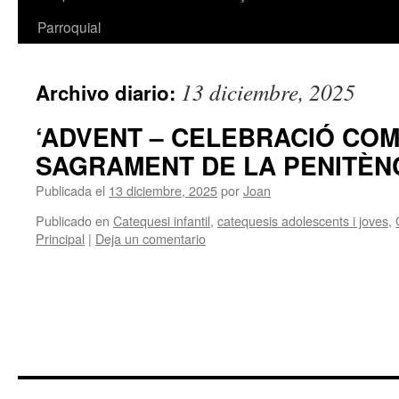
Parroquial
13 diciembre, 2025
Archivo diario:
‘ADVENT – CELEBRACIÓ COM
SAGRAMENT DE LA PENITÈN
Publicada el
13 diciembre, 2025
por
Joan
Publicado en
Catequesi infantil
,
catequesis adolescents i joves
,
Principal
|
Deja un comentario