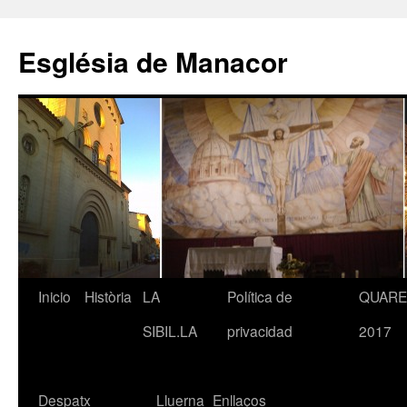
Saltar
al
Església de Manacor
contenido
Inicio
Història
LA
Política de
QUAR
SIBIL.LA
privacidad
2017
Despatx
Lluerna
Enllaços