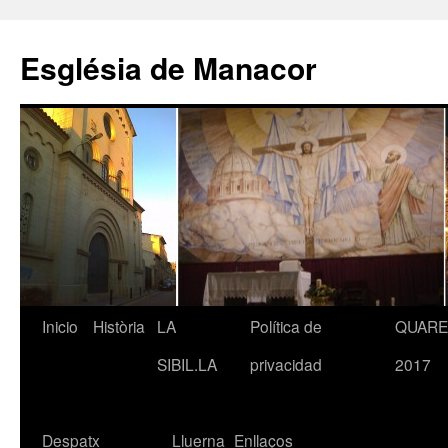
Saltar
al
Església de Manacor
contenido
Inicio
Història
LA
Política de
QUAR
SIBIL.LA
privacidad
2017
Despatx
Lluerna
Enllaços