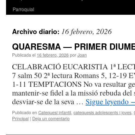
Parroquial
16 febrero, 2026
Archivo diario:
QUARESMA — PRIMER DIUM
Publicada el
16 febrero, 2026
por
Joan
CELABRACIÓ EUCARISTIA 1ª LECTUR
7 salm 50 2ª lectura Romans 5, 12-1
1-11 TEMPTACIONS No va resultar gens
mantenir-se fidel a la missió rebuda del 
desviar-se de la seva …
Sigue leyendo
Publicado en
Catequesi infantil
,
catequesis adolescents i joves
,
Principal
|
Deja un comentario