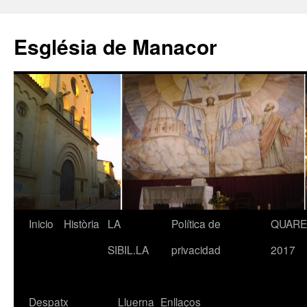
Saltar
al
Església de Manacor
contenido
Inicio
Història
LA
Política de
QUAR
SIBIL.LA
privacidad
2017
Despatx
Lluerna
Enllaços