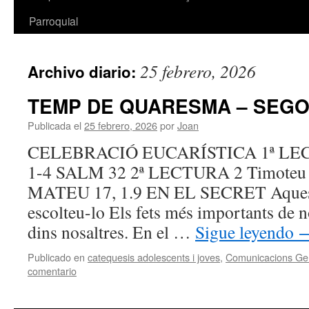
Parroquial
25 febrero, 2026
Archivo diario:
TEMP DE QUARESMA – SEG
Publicada el
25 febrero, 2026
por
Joan
CELEBRACIÓ EUCARÍSTICA 1ª LEC
1-4 SALM 32 2ª LECTURA 2 Timoteu
MATEU 17, 1.9 EN EL SECRET Aquest
escolteu-lo Els fets més importants de 
dins nosaltres. En el …
Sigue leyendo
Publicado en
catequesis adolescents i joves
,
Comunicacions Ge
comentario