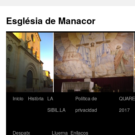
Saltar
al
Església de Manacor
contenido
Inicio
Història
LA
Política de
QUAR
SIBIL.LA
privacidad
2017
Despatx
Lluerna
Enllaços