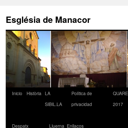
Saltar
al
Església de Manacor
contenido
Inicio
Història
LA
Política de
QUAR
SIBIL.LA
privacidad
2017
Despatx
Lluerna
Enllaços