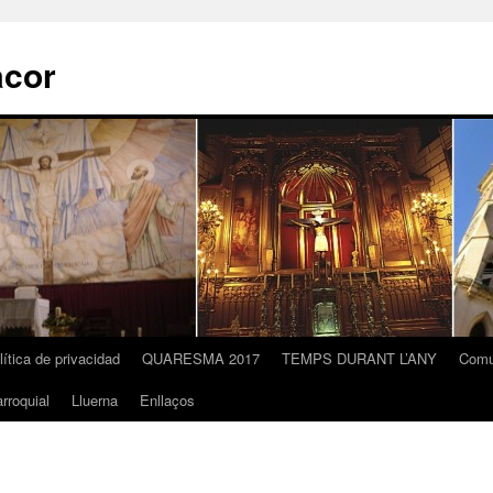
acor
lítica de privacidad
QUARESMA 2017
TEMPS DURANT L’ANY
Comu
rroquial
Lluerna
Enllaços