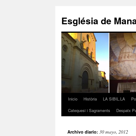
Saltar
al
Església de Man
contenido
Inicio
Història
LA SIBIL.LA
Po
Catequesi i Sagraments
Despatx Pa
30 mayo, 2012
Archivo diario: