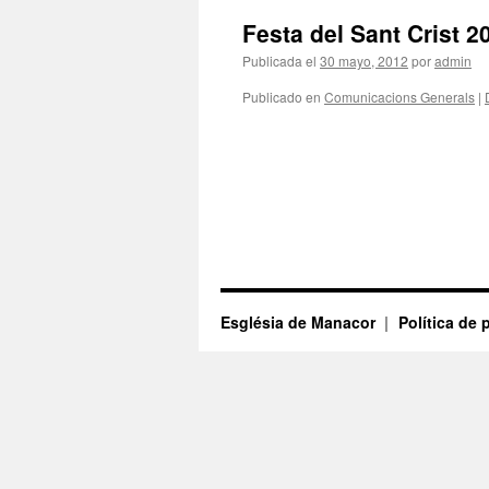
Festa del Sant Crist 2
Publicada el
30 mayo, 2012
por
admin
Publicado en
Comunicacions Generals
|
Església de Manacor
Política de 