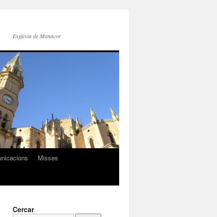
Església de Manacor
nicacions
Misses
Cercar