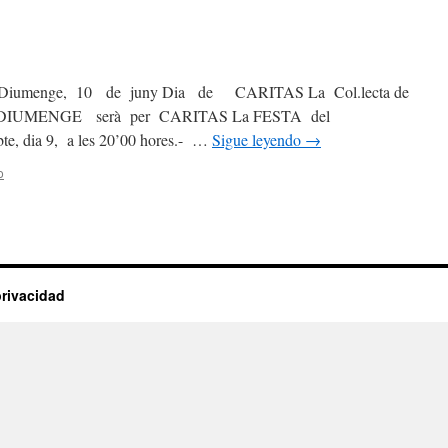
menge, 10 de juny Dia de CARITAS La Col.lecta de
E i DIUMENGE serà per CARITAS La FESTA del
e, dia 9, a les 20’00 hores.- …
Sigue leyendo
→
o
privacidad