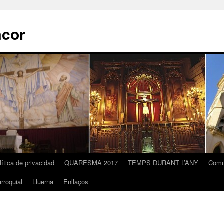
acor
lítica de privacidad
QUARESMA 2017
TEMPS DURANT L’ANY
Comu
rroquial
Lluerna
Enllaços