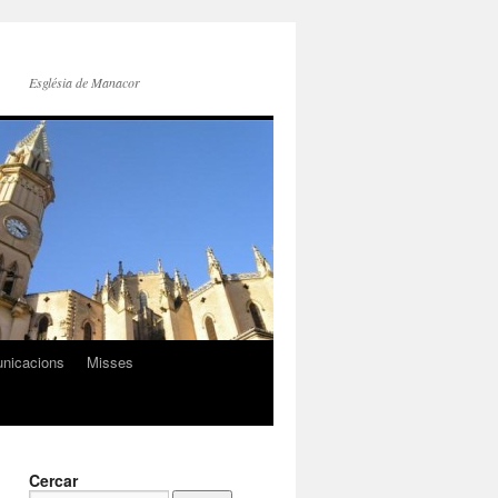
Església de Manacor
nicacions
Misses
Cercar