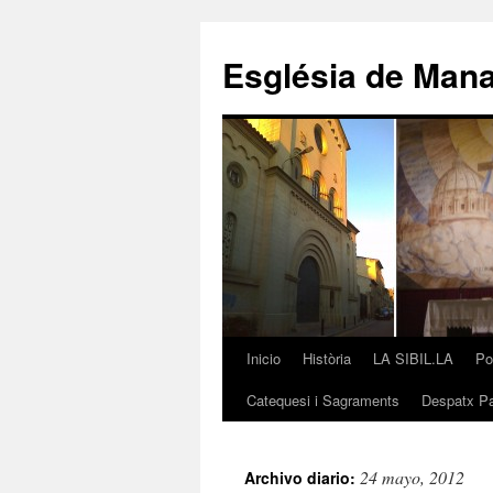
Saltar
al
Església de Man
contenido
Inicio
Història
LA SIBIL.LA
Po
Catequesi i Sagraments
Despatx Pa
24 mayo, 2012
Archivo diario: