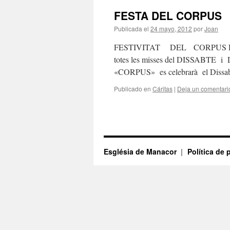
FESTA DEL CORPUS
Publicada el
24 mayo, 2012
por
Joan
FESTIVITAT DEL CORPUS Diu
totes les misses del DISSABT
«CORPUS» es celebrarà el Dissabt
Publicado en
Cáritas
|
Deja un comentari
Església de Manacor
Política de 