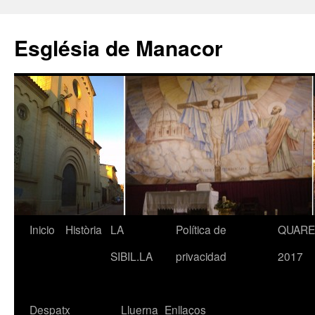
Saltar
al
Església de Manacor
contenido
Inicio
Història
LA
Política de
QUAR
SIBIL.LA
privacidad
2017
Despatx
Lluerna
Enllaços