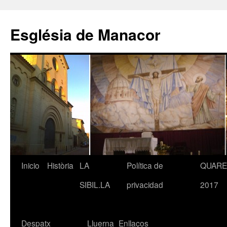
Saltar
al
Església de Manacor
contenido
Inicio
Història
LA
Política de
QUAR
SIBIL.LA
privacidad
2017
Despatx
Lluerna
Enllaços