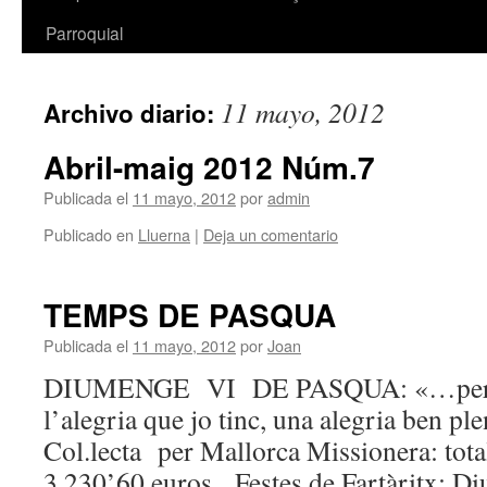
Parroquial
11 mayo, 2012
Archivo diario:
Abril-maig 2012 Núm.7
Publicada el
11 mayo, 2012
por
admin
Publicado en
Lluerna
|
Deja un comentario
TEMPS DE PASQUA
Publicada el
11 mayo, 2012
por
Joan
DIUMENGE VI DE PASQUA: «…per
l’alegria que jo tinc, una alegria ben
Col.lecta per Mallorca Missionera: total
3.230’60 euros Festes de Fartàritx: 