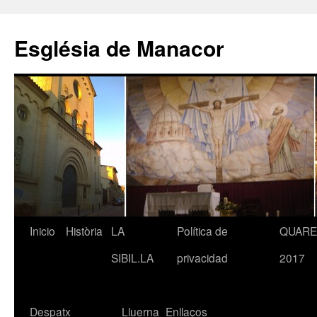
Saltar
al
Església de Manacor
contenido
Inicio
Història
LA
Política de
QUAR
SIBIL.LA
privacidad
2017
Despatx
Lluerna
Enllaços