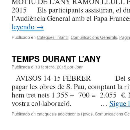
MOTIU DE L’ANY RAMON LLULL Palma
2015 Els participants assistiran, el di
l’Audiència General amb el Papa Fran
leyendo
→
Publicado en
Catequesi infantil
,
Comunicacions Generals
,
Pagin
TEMPS DURANT L’ANY
Publicada el
13 febrero, 2015
por
Joan
AVISOS 14-15 FEBRER Del sopar 
pagar les obres de S. Pau, comptant la ri
hem tret nets 1.355 + 700 = 2.055 €. M
vostra col·laboració. …
Sigue 
Publicado en
catequesis adolescents i joves
,
Comunicacions Ge