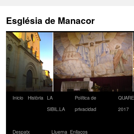
Saltar
al
Església de Manacor
contenido
Inicio
Història
LA
Política de
QUAR
SIBIL.LA
privacidad
2017
Despatx
Lluerna
Enllaços