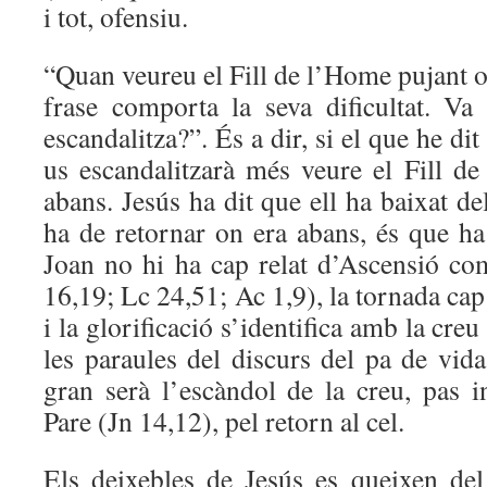
i tot, ofensiu.
“Quan veureu el Fill de l’Home pujant o
frase comporta la seva dificultat. V
escandalitza?”. És a dir, si el que he dit
us escandalitzarà més veure el Fill d
abans. Jesús ha dit que ell ha baixat del 
ha de retornar on era abans, és que ha
Joan no hi ha cap relat d’Ascensió co
16,19; Lc 24,51; Ac 1,9), la tornada cap a
i la glorificació s’identifica amb la creu
les paraules del discurs del pa de vid
gran serà l’escàndol de la creu, pas i
Pare (Jn 14,12), pel retorn al cel.
Els deixebles de Jesús es queixen del 