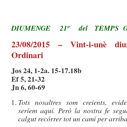
DIUMENGE 21º del TEMPS O
23/08/2015 – Vint-i-unè d
Ordinari
Jos 24, 1-2a. 15-17.18b
Ef 5, 21-32
Jn 6, 60-69
Tots nosaltres som creients, evid
seríem aquí. Però la nostra fe seg
calgut recórrer tot un camí per arrib