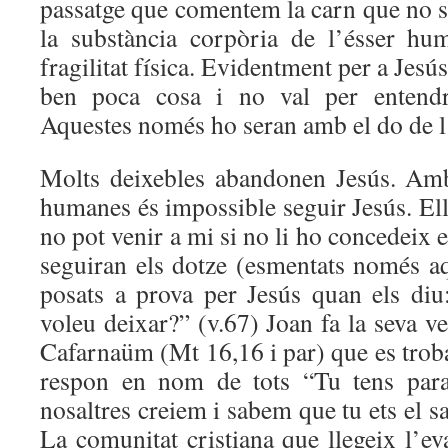
passatge que comentem la carn que no se
la substància corpòria de l’ésser hum
fragilitat física. Evidentment per a Jesú
ben poca cosa i no val per entendre
Aquestes només ho seran amb el do de l
Molts deixebles abandonen Jesús. Amb
humanes és impossible seguir Jesús. El
no pot venir a mi si no li ho concedeix e
seguiran els dotze (esmentats només aq
posats a prova per Jesús quan els di
voleu deixar?” (v.67) Joan fa la seva ve
Cafarnaüm (Mt 16,16 i par) que es troba 
respon en nom de tots “Tu tens para
nosaltres creiem i sabem que tu ets el s
La comunitat cristiana que llegeix l’ev