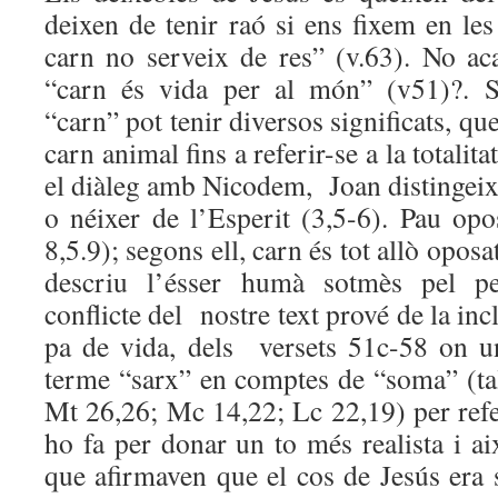
deixen de tenir raó si ens fixem en les
carn no serveix de res” (v.63). No ac
“carn és vida per al món” (v51)?. S
“carn” pot tenir diversos significats, qu
carn animal fins a referir-se a la totalit
el diàleg amb Nicodem, Joan distingeix 
o néixer de l’Esperit (3,5-6). Pau op
8,5.9); segons ell, carn és tot allò opos
descriu l’ésser humà sotmès pel p
conflicte del nostre text prové de la incl
pa de vida, dels versets 51c-58 on u
terme “sarx” en comptes de “soma” (tal
Mt 26,26; Mc 14,22; Lc 22,19) per refer
ho fa per donar un to més realista i aix
que afirmaven que el cos de Jesús era 