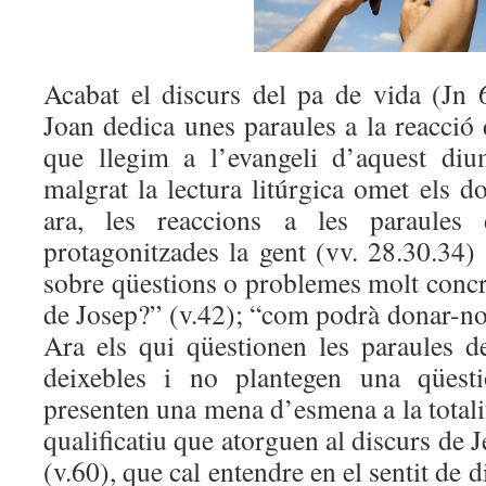
Acabat el discurs del pa de vida (Jn 6
Joan dedica unes paraules a la reacció 
que llegim a l’evangeli d’aquest diu
malgrat la lectura litúrgica omet els do
ara, les reaccions a les paraules
protagonitzades la gent (vv. 28.30.34) 
sobre qüestions o problemes molt concret
de Josep?” (v.42); “com podrà donar-nos
Ara els qui qüestionen les paraules d
deixebles i no plantegen una qüesti
presenten una mena d’esmena a la totalit
qualificatiu que atorguen al discurs de 
(v.60), que cal entendre en el sentit de di