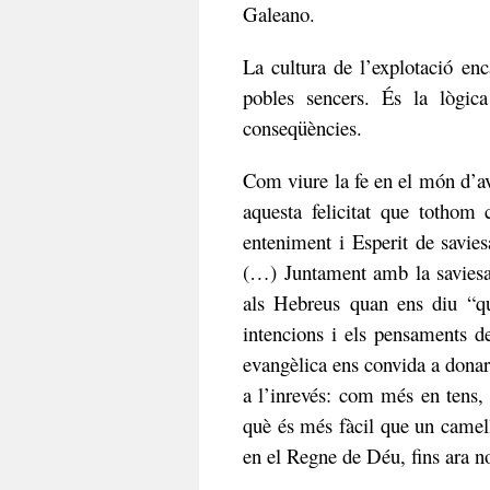
Galeano.
La cultura de l’explotació enc
pobles sencers. És la lògic
conseqüències.
Com viure la fe en el món d’av
aquesta felicitat que totho
enteniment i Esperit de savie
(…) Juntament amb la saviesa
als Hebreus quan ens diu “qu
intencions i els pensaments d
evangèlica ens convida a dona
a l’inrevés: com més en tens
què és més fàcil que un camell 
en el Regne de Déu, fins ara 