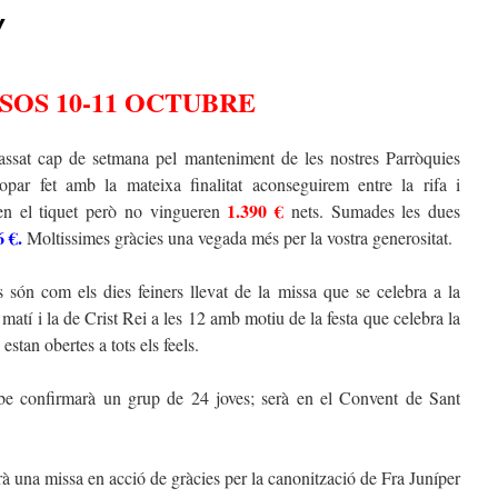
Y
SOS 10-11 OCTUBRE
 passat cap de setmana pel manteniment de les nostres Parròquies
par fet amb la mateixa finalitat aconseguirem entre la rifa i
1.390 €
en el tiquet però no vingueren
nets. Sumades les dues
6 €.
Moltissimes gràcies una vegada més per la vostra generositat.
es són com els dies feiners llevat de la missa que se celebra a la
matí i la de Crist Rei a les 12 amb motiu de la festa que celebra la
stan obertes a tots els feels.
sbe confirmarà un grup de 24 joves; serà en el Convent de Sant
à una missa en acció de gràcies per la canonització de Fra Juníper