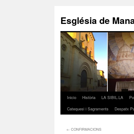
Saltar
al
Església de Man
contenido
Inicio
Història
LA SIBIL.LA
Po
Catequesi i Sagraments
Despatx Pa
←
CONFIRMACIONS