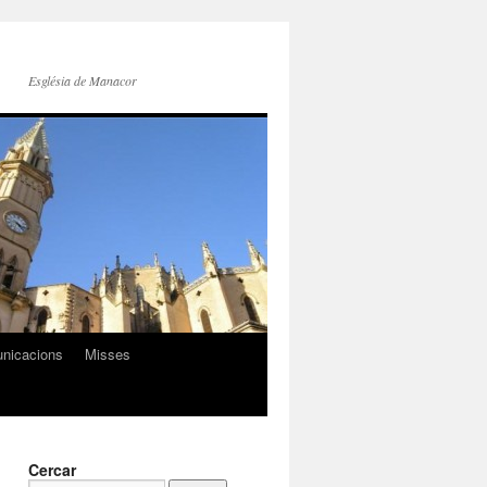
Església de Manacor
nicacions
Misses
Cercar