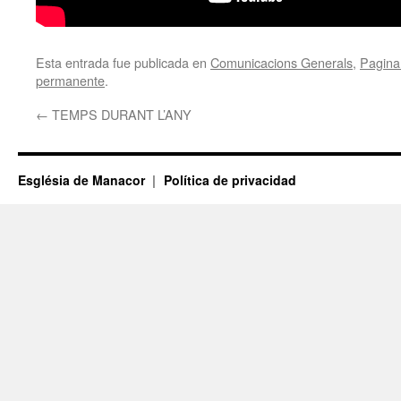
Esta entrada fue publicada en
Comunicacions Generals
,
Pagina 
permanente
.
←
TEMPS DURANT L’ANY
Església de Manacor
Política de privacidad