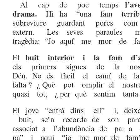
l’a
Al cap de poc temps
drama.
Hi ha “una fam terri
sobreviure guardant porcs c
extern. Les seves paraules
tragèdia: “Jo aquí me mor de fa
buit interior i la fam 
El
els primers signes de la nos
Déu. No és fàcil el camí de la l
falta ? ¿ Què pot omplir el nos
quasi tot, ¿ per què sentim tanta
El jove “entrà dins ell” i, de
buit, se’n recorda de son par
associat a l’abundància de pa: a
pa” i aquí “jo me mor de fam”