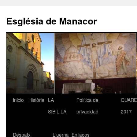
Saltar
al
Església de Manacor
contenido
Inicio
Història
LA
Política de
QUAR
SIBIL.LA
privacidad
2017
Despatx
Lluerna
Enllaços