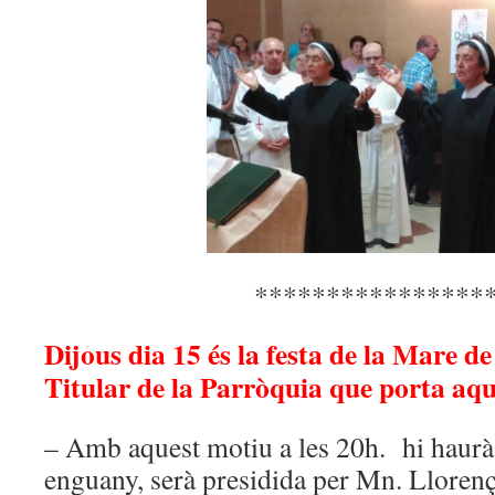
****************
Dijous dia 15 és la festa de la Mare d
Titular de la Parròquia que porta aq
– Amb aquest motiu a les 20h. hi haurà
enguany, serà presidida per Mn. Lloren