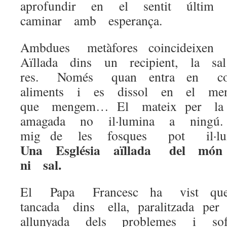
aprofundir en el sentit últim
caminar amb esperança.
Ambdues metàfores coincideixe
Aïllada dins un recipient, la 
res. Només quan entra en c
aliments i es dissol en el me
que mengem… El mateix per la
amagada no il·lumina a ningú
mig de les fosques pot il·lu
Una Església aïllada del m
ni sal.
El Papa Francesc ha vist qu
tancada dins ella, paralitzada p
allunyada dels problemes i 