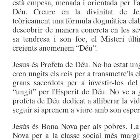
està empesa, menada i orientada per l'al
Déu. Creure en la divinitat de Je
teòricament una fórmula dogmàtica elab
descobrir de manera concreta en les sev
sa tendresa i son foc, el Misteri úl
creients anomenem “Déu”.
Jesus és Profeta de Déu. No ha estat un
eren ungits els reis per a transmetre'ls 
grans sacerdots per a investir-los del
“ungit” per l'Esperit de Déu. No ve a 
profeta de Déu dedicat a alliberar la v
seguir si aprenem a viure amb son esperi
Jesús és Bona Nova per als pobres. La
Nova per a la classe social més margi