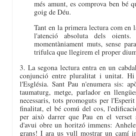
més amunt, es comprova ben bé que
goig de Déu.
Tant en la primera lectura com en la
l'atenció absoluta dels oients
momentàniament muts, sense parau
trifulca que llegirem el proper diu
3. La segona lectura entra en un cabda
conjunció entre pluralitat i unitat. H
l'Església. Sant Pau n'enumera sis: apò
taumaturg, metge, parlador en llengües
necessaris, tots promoguts per l'Esperit
finalitat, el bé comú del cos, l'edifica
per això darrer que Pau en el verset 
d'avui obre un horitzó immens: Anhele
grans! I ara us vull mostrar un camí 