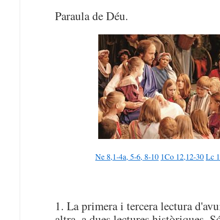
Paraula de Déu.
Ne 8,1-4a, 5-6, 8-10
1Co 12,12-30
Lc 1
1. La primera i tercera lectura d'avu
altra, a dues lectures històriques. S