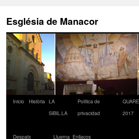
Saltar
al
Església de Manacor
contenido
Inicio
Història
LA
Política de
QUAR
SIBIL.LA
privacidad
2017
Despatx
Lluerna
Enllaços