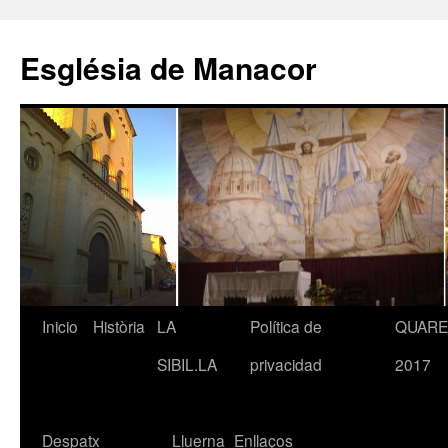
Saltar
al
Església de Manacor
contenido
Inicio
Història
LA
Política de
QUAR
SIBIL.LA
privacidad
2017
Despatx
Lluerna
Enllaços