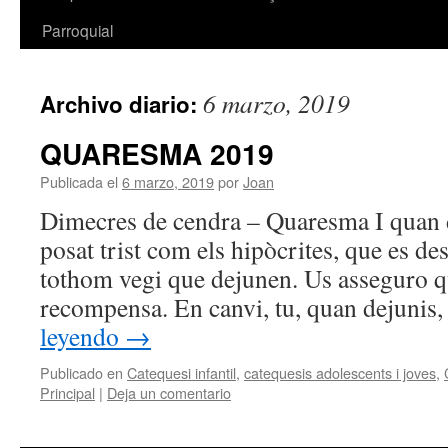
Parroquial
6 marzo, 2019
Archivo diario:
QUARESMA 2019
Publicada el
6 marzo, 2019
por
Joan
Dimecres de cendra – Quaresma I quan 
posat trist com els hipòcrites, que es de
tothom vegi que dejunen. Us asseguro qu
recompensa. En canvi, tu, quan dejunis
leyendo
→
Publicado en
Catequesi infantil
,
catequesis adolescents i joves
,
Principal
|
Deja un comentario