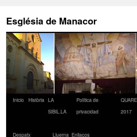
Saltar
al
Església de Manacor
contenido
Inicio
Història
LA
Política de
QUAR
SIBIL.LA
privacidad
2017
Despatx
Lluerna
Enllaços