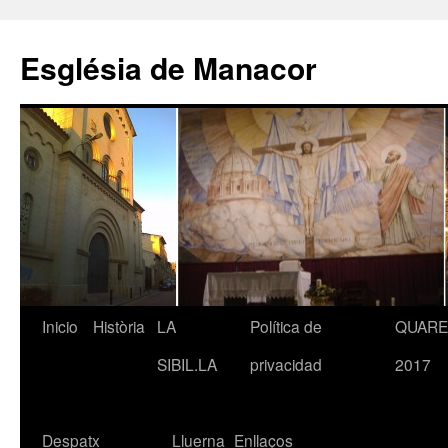
Saltar
al
Església de Manacor
contenido
Inicio
Història
LA
Política de
QUAR
SIBIL.LA
privacidad
2017
Despatx
Lluerna
Enllaços