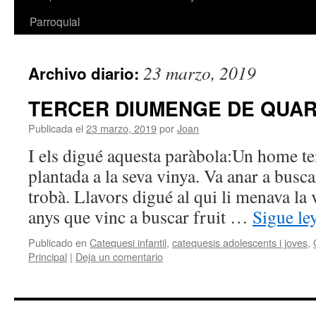
Parroquial
23 marzo, 2019
Archivo diario:
TERCER DIUMENGE DE QUA
Publicada el
23 marzo, 2019
por
Joan
I els digué aquesta paràbola:Un home te
plantada a la seva vinya. Va anar a buscar
trobà. Llavors digué al qui li menava la 
anys que vinc a buscar fruit …
Sigue l
Publicado en
Catequesi infantil
,
catequesis adolescents i joves
,
Principal
|
Deja un comentario