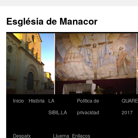
Saltar
al
Església de Manacor
contenido
Inicio
Història
LA
Política de
QUAR
SIBIL.LA
privacidad
2017
Despatx
Lluerna
Enllaços