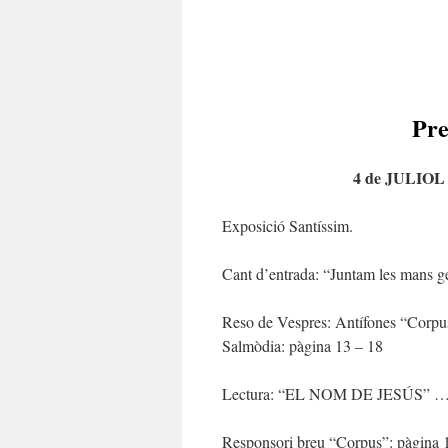
Pr
4 de JULIOL 
Exposició Santíssim.
Cant d’entrada: “Juntam les mans 
Reso de Vespres: Antífones “Corpu
Salmòdia: pàgina 13 – 18
Lectura: “EL NOM DE JESÚS” 
Responsori breu “Corpus”: pàgina 