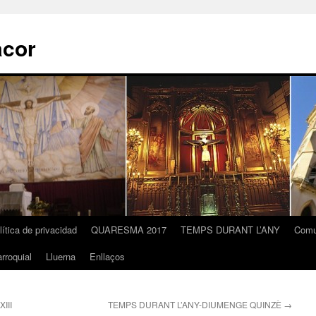
acor
lítica de privacidad
QUARESMA 2017
TEMPS DURANT L’ANY
Comu
rroquial
Lluerna
Enllaços
III
TEMPS DURANT L’ANY-DIUMENGE QUINZÈ
→