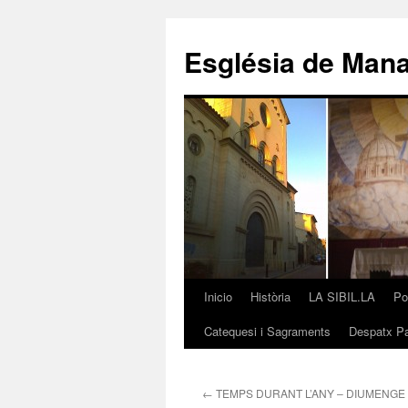
Saltar
al
Església de Man
contenido
Inicio
Història
LA SIBIL.LA
Po
Catequesi i Sagraments
Despatx Pa
←
TEMPS DURANT L’ANY – DIUMENGE X