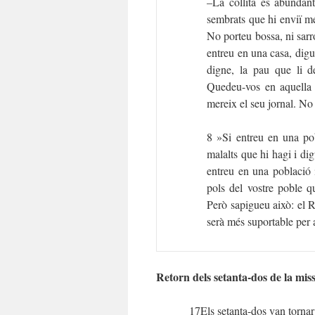
–La collita és abundan
sembrats que hi enviï m
No porteu bossa, ni sarr
entreu en una casa, digu
digne, la pau que li de
Quedeu-vos en aquella c
mereix el seu jornal. No
8 »Si entreu en una pob
malalts que hi hagi i di
entreu en una població i
pols del vostre poble q
Però sapigueu això: el 
serà més suportable per
Retorn dels setanta-dos de la miss
17Els setanta-dos van tornar 