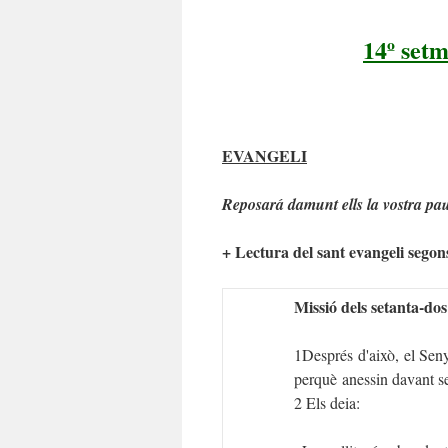
14º setm
EVANGELI
Reposará damunt ells la vostra pa
+ Lectura del sant evangeli segon
Missió dels setanta-dos
1Després d'això, el Seny
perquè anessin davant se
2 Els deia: