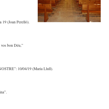
 19 (Joan Perelló).
n vos bon Déu,”
OSTRE”: 10/04/19 (Maria Llull).
ina”.