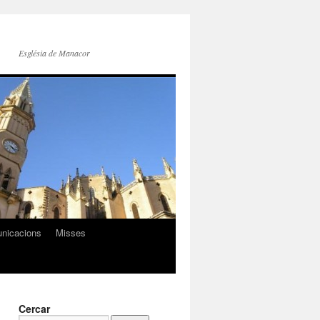
Església de Manacor
nicacions
Misses
Cercar