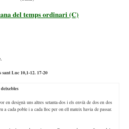
ana del temps ordinari (C)
u.
s sant Luc 10,1-12. 17-20
 deixebles
or en designà uns altres setanta-dos i els envià de dos en dos
u a cada poble i a cada lloc per on ell mateix havia de passar.