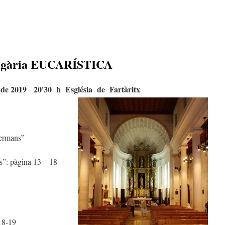
egària EUCARÍSTICA
de 2019 20'30 h Església de Fartàritx
germans”
s”: pàgina 13 – 18
…
18-19