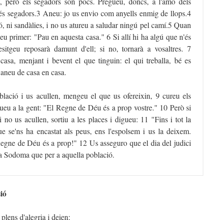
t, però els segadors són pocs. Pregueu, doncs, a l'amo dels
és segadors.3 Aneu: jo us envio com anyells enmig de llops.4
ó, ni sandàlies, i no us atureu a saludar ningú pel camí.5 Quan
eu primer: "Pau en aquesta casa." 6 Si allí hi ha algú que n'és
sitgeu reposarà damunt d'ell; si no, tornarà a vosaltres. 7
asa, menjant i bevent el que tinguin: el qui treballa, bé es
 aneu de casa en casa.
lació i us acullen, mengeu el que us ofereixin, 9 cureu els
gueu a la gent: "El Regne de Déu és a prop vostre." 10 Però si
 no us acullen, sortiu a les places i digueu: 11 "Fins i tot la
ue se'ns ha encastat als peus, ens l'espolsem i us la deixem.
Regne de Déu és a prop!" 12 Us asseguro que el dia del judici
 a Sodoma que per a aquella població.
ió
plens d'alegria i deien: