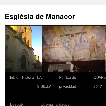
Saltar
al
Església de Manacor
contenido
Inicio
Història
LA
Política de
QUAR
SIBIL.LA
privacidad
2017
Despatx
Lluerna
Enllaços