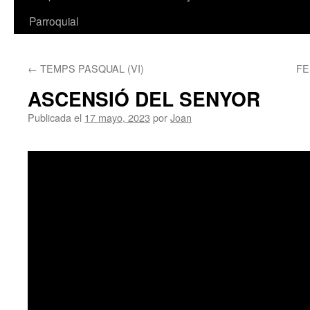
Parroquial
←
TEMPS PASQUAL (VI)
FE
ASCENSIÓ DEL SENYOR
Publicada el
17 mayo, 2023
por
Joan