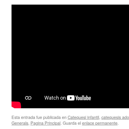
Esta entrada fue publicada en
Catequesi infantil
,
catequesis adol
Generals
,
Pagina Principal
. Guarda el
enlace permanente
.