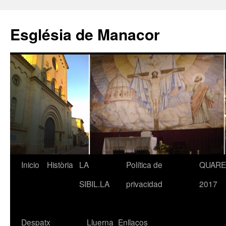
Saltar
al
Església de Manacor
contenido
Inicio
Història
LA
Política de
QUAR
SIBIL.LA
privacidad
2017
Despatx
Lluerna
Enllaços