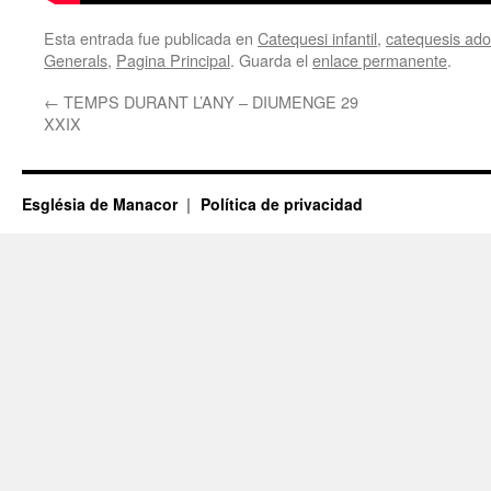
Esta entrada fue publicada en
Catequesi infantil
,
catequesis adol
Generals
,
Pagina Principal
. Guarda el
enlace permanente
.
←
TEMPS DURANT L’ANY – DIUMENGE 29
XXIX
Església de Manacor
Política de privacidad