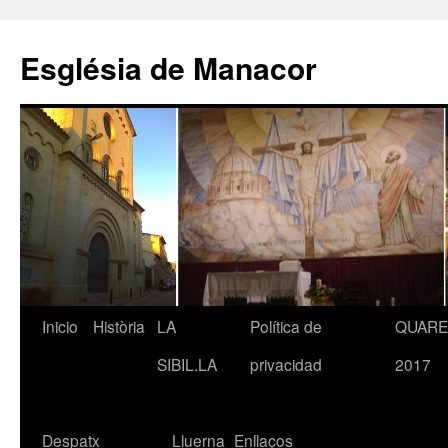
Saltar
al
Església de Manacor
contenido
Inicio
Història
LA
Política de
QUAR
SIBIL.LA
privacidad
2017
Despatx
Lluerna
Enllaços