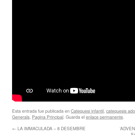
Esta entrada fue publicada en
Catequesi infantil
,
catequesis adol
Generals
,
Pagina Principal
. Guarda el
enlace permanente
.
←
LA IMMACULADA – 8 DESEMBRE
‘ADVEN
S