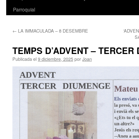
Parroquial
←
LA IMMACULADA – 8 DESEMBRE
‘ADVEN
S
TEMPS D’ADVENT – TERCER
Publicada el
9 diciembre, 2025
por
Joan