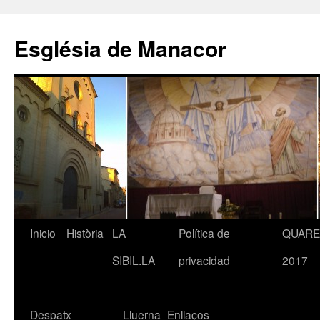
Saltar
al
Església de Manacor
contenido
Inicio
Història
LA
Política de
QUAR
SIBIL.LA
privacidad
2017
Despatx
Lluerna
Enllaços