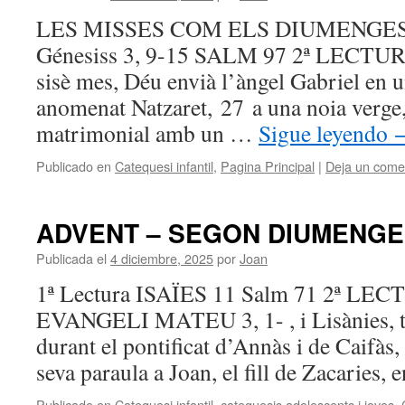
LES MISSES COM ELS DIUMENGES
Génesiss 3, 9-15 SALM 97 2ª LECTURA
sisè mes, Déu envià l’àngel Gabriel en u
anomenat Natzaret, 27 a una noia verge,
matrimonial amb un …
Sigue leyendo
Publicado en
Catequesi infantil
,
Pagina Principal
|
Deja un come
ADVENT – SEGON DIUMENGE
Publicada el
4 diciembre, 2025
por
Joan
1ª Lectura ISAÏES 11 Salm 71 2ª LE
EVANGELI MATEU 3, 1- , i Lisànies, te
durant el pontificat d’Annàs i de Caifàs
seva paraula a Joan, el fill de Zacaries,
Publicado en
Catequesi infantil
,
catequesis adolescents i joves
,