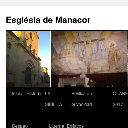
Saltar
al
Església de Manacor
contenido
Inicio
Història
LA
Política de
QUAR
SIBIL.LA
privacidad
2017
Despatx
Lluerna
Enllaços