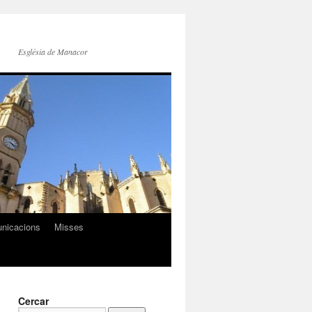
Església de Manacor
nicacions
Misses
Cercar