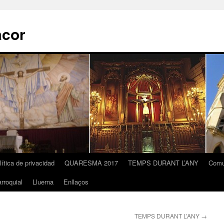
acor
lítica de privacidad
QUARESMA 2017
TEMPS DURANT L’ANY
Comu
rroquial
Lluerna
Enllaços
TEMPS DURANT L’ANY
→