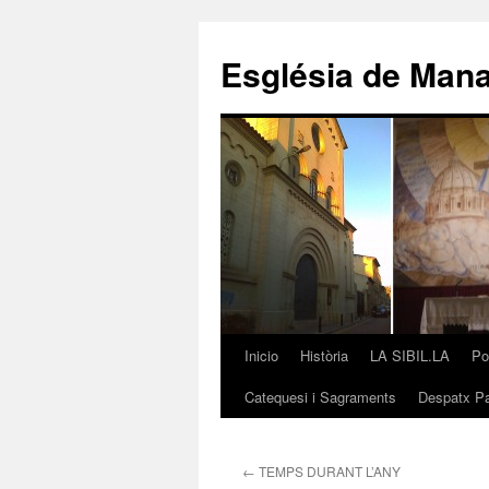
Saltar
al
Església de Man
contenido
Inicio
Història
LA SIBIL.LA
Po
Catequesi i Sagraments
Despatx Pa
←
TEMPS DURANT L’ANY