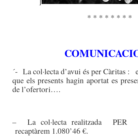
]
* * * * * * * *
COMUNICACIO
´- La col·lecta d’avui és per Càritas : 
que els presents hagin aportat es pres
de l’ofertori….
– La col·lecta realitzada 
recaptàrem 1.080’46 €.