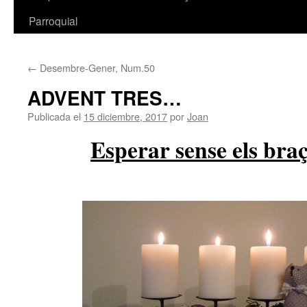
Parroquial
←
Desembre-Gener, Num.50
ADVENT TRES…
Publicada el
15 diciembre, 2017
por
Joan
Esperar sense els braç