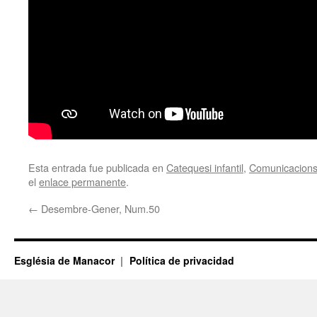
Esta entrada fue publicada en
Catequesi infantil
,
Comunicacions
el
enlace permanente
.
←
Desembre-Gener, Num.50
Església de Manacor
Política de privacidad