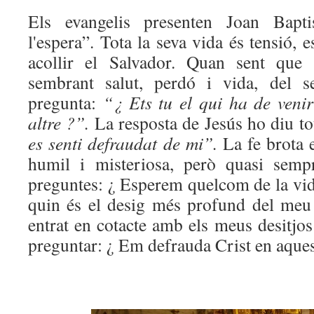
Els evangelis presenten Joan Bapt
l'espera”. Tota la seva vida és tensió, 
acollir el Salvador. Quan sent que 
sembrant salut, perdó i vida, del s
pregunta:
“¿ Ets tu el qui ha de veni
altre ?”.
La resposta de Jesús ho diu to
es senti defraudat de mi”.
La fe brota 
humil i misteriosa, però quasi semp
preguntes: ¿ Esperem quelcom de la vid
quin és el desig més profund del me
entrat en cotacte amb els meus desitj
preguntar: ¿ Em defrauda Crist en aques