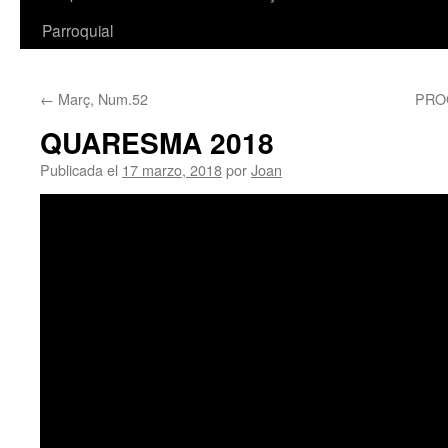
Parroquial
←
Març, Num.52
PRO
QUARESMA 2018
Publicada el
17 marzo, 2018
por
Joan