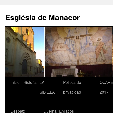
Saltar
al
Església de Manacor
contenido
Inicio
Història
LA
Política de
QUAR
SIBIL.LA
privacidad
2017
Despatx
Lluerna
Enllaços