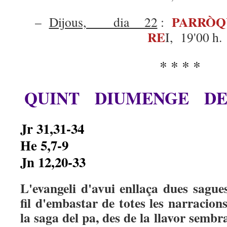
PARRÒQ
–
Dijous, dia 22
:
RE
I, 19'00 h.
* * * *
QUINT DIUMENGE D
Jr 31,31-34
He 5,7-9
Jn 12,20-33
L'evangeli d'avui enllaça dues sague
fil d'embastar de totes les narracion
la saga del pa, des de la llavor sembr