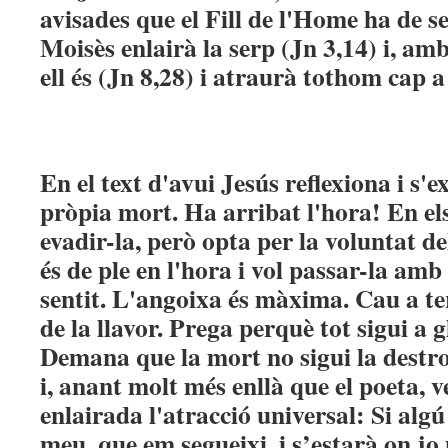
avisades que el Fill de l'Home ha de s
Moisès enlairà la serp (Jn 3,14) i, am
ell és (Jn 8,28) i atraurà tothom cap a 
En el text d'avui Jesús reflexiona i s'e
pròpia mort. Ha arribat l'hora! En els
evadir-la, però opta per la voluntat de
és de ple en l'hora i vol passar-la amb f
sentit. L'angoixa és màxima. Cau a te
de la llavor. Prega perquè tot sigui a g
Demana que la mort no sigui la destro
i, anant molt més enllà que el poeta, v
enlairada l'atracció universal: Si algú
meu, que em segueixi, i s’estarà on jo 