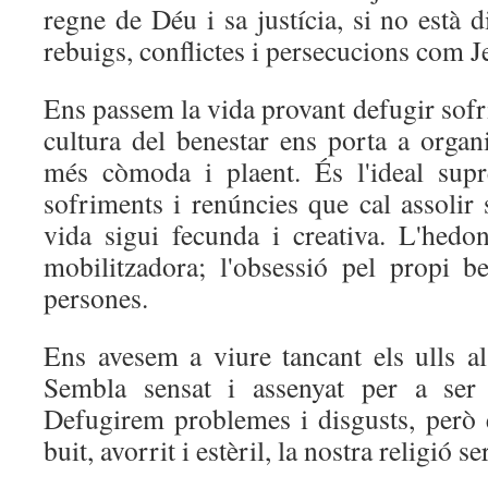
regne de Déu i sa justícia, si no està d
rebuigs, conflictes i persecucions com J
Ens passem la vida provant defugir sof
cultura del benestar ens porta a organ
més còmoda i plaent. És l'ideal sup
sofriments i renúncies que cal assolir
vida sigui fecunda i creativa. L'hed
mobilitzadora; l'obsessió pel propi be
persones.
Ens avesem a viure tancant els ulls al
Sembla sensat i assenyat per a ser 
Defugirem problemes i disgusts, però e
buit, avorrit i estèril, la nostra religió s