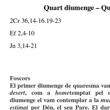
Quart diumenge – Q
2Cr 36,14-16.19-23
Ef 2,4-10
Jn 3,14-21
Foscors
El primer diumenge de quaresma vam
, com a
temptat pel 
desert
home
diumenge el vam contemplar a la
mu
per Déu, el seu Pare. El da
estimat