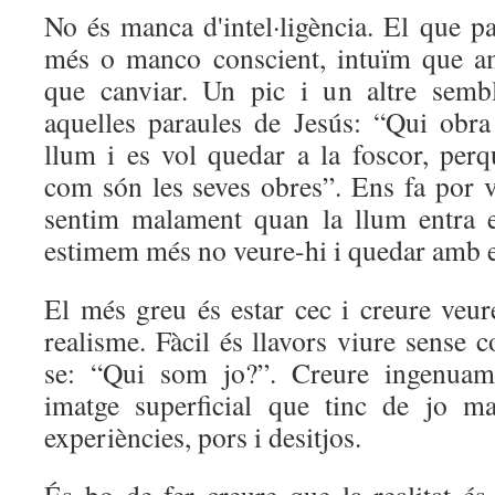
No és manca d'intel·ligència. El que p
més o manco conscient, intuïm que a
que canviar. Un pic i un altre semb
aquelles paraules de Jesús: “Qui obr
llum i es vol quedar a la foscor, perq
com són les seves obres”. Ens fa por
sentim malament quan la llum entra e
estimem més no veure-hi i quedar amb en
El més greu és estar cec i creure veur
realisme. Fàcil és llavors viure sense 
se: “Qui som jo?”. Creure ingenua
imatge superficial que tinc de jo ma
experiències, pors i desitjos.
És bo de fer creure que la realitat és