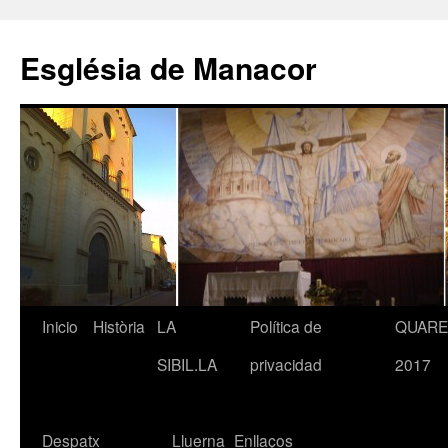
Saltar
al
Església de Manacor
contenido
Inicio
Història
LA
Política de
QUAR
SIBIL.LA
privacidad
2017
Despatx
Lluerna
Enllaços