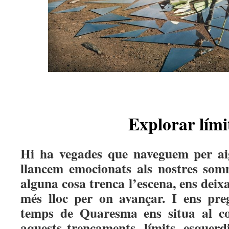
Explorar lími
Hi ha vegades que naveguem per aigü
llancem emocionats als nostres somn
alguna cosa trenca l’escena, ens dei
més lloc per on avançar. I ens pr
temps de Quaresma ens situa al co
aquests trencaments, límits, esquerd